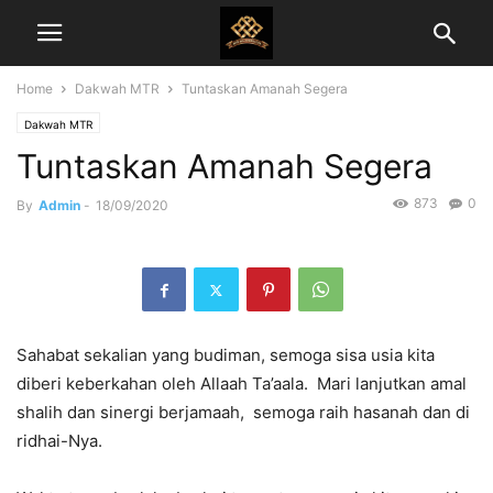
Home
Dakwah MTR
Tuntaskan Amanah Segera
Dakwah MTR
Tuntaskan Amanah Segera
873
0
By
Admin
-
18/09/2020
Sahabat sekalian yang budiman, semoga sisa usia kita
diberi keberkahan oleh Allaah Ta’aala. Mari lanjutkan amal
shalih dan sinergi berjamaah, semoga raih hasanah dan di
ridhai-Nya.