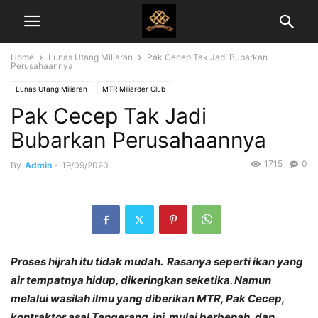
Home
Lunas Utang Miliaran
Pak Cecep Tak Jadi Bubarkan
Perusahaannya
Lunas Utang Miliaran
MTR Miliarder Club
Pak Cecep Tak Jadi
Bubarkan Perusahaannya
1715
0
By
Admin
-
19/09/2020
Proses hijrah itu tidak mudah. Rasanya seperti ikan yang
air tempatnya hidup, dikeringkan seketika. Namun
melalui wasilah ilmu yang diberikan MTR, Pak Cecep,
kontraktor asal Tangerang ini mulai berbenah, dan