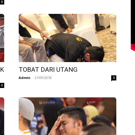
0
AK
TOBAT DARI UTANG
Admin
-
27/09/2018
0
0