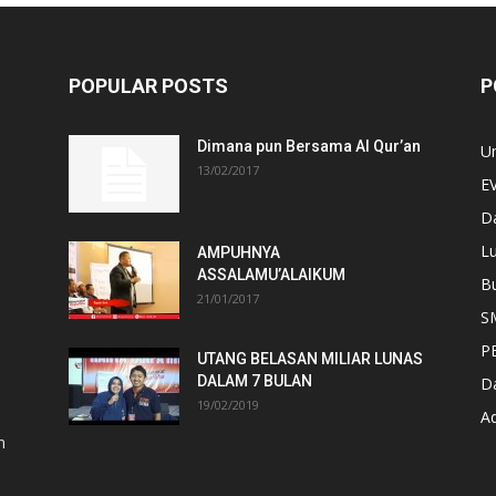
POPULAR POSTS
P
Dimana pun Bersama Al Qur’an
U
13/02/2017
E
D
Lu
AMPUHNYA
ASSALAMU’ALAIKUM
B
21/01/2017
S
P
UTANG BELASAN MILIAR LUNAS
DALAM 7 BULAN
D
19/02/2019
A
n