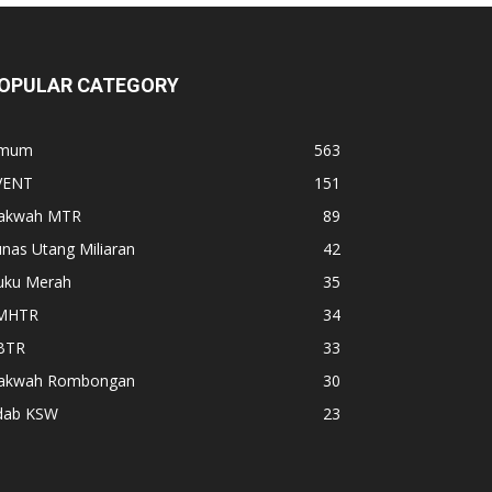
OPULAR CATEGORY
mum
563
VENT
151
akwah MTR
89
nas Utang Miliaran
42
uku Merah
35
MHTR
34
BTR
33
akwah Rombongan
30
dab KSW
23