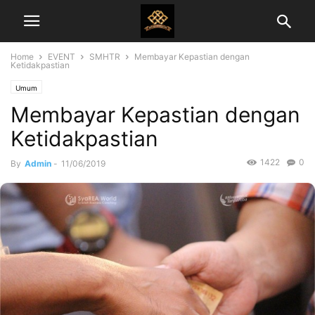
Home
EVENT
SMHTR
Membayar Kepastian dengan
Ketidakpastian
Umum
Membayar Kepastian dengan
Ketidakpastian
1422
0
By
Admin
-
11/06/2019