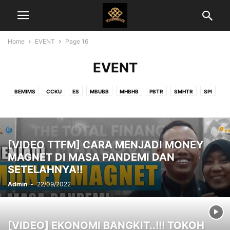
Home
EVENT
Page 16
EVENT
BEMIMS
CCKU
ES
MBUBB
MHBHB
PBTR
SMHTR
SPI
TTFM
[VIDEO TTFM] CARA MENJADI MONEY
MAGNET DI MASA PANDEMI DAN
SETELAHNYA!!
Admin
-
22/09/2022
[VIDEO] EKONOMI BANGKIT..!!! TOKOH