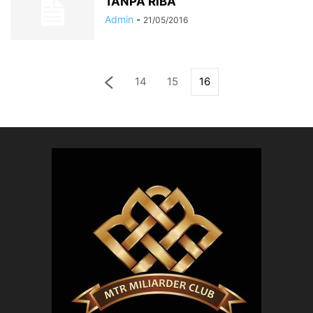
TANPA RIBA
Admin
-
21/05/2016
14
15
16