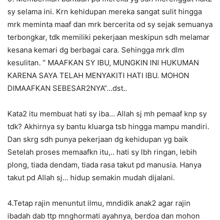
sy selama ini. Krn kehidupan mereka sangat sulit hingga
mrk meminta maaf dan mrk bercerita od sy sejak semuanya
terbongkar, tdk memiliki pekerjaan meskipun sdh melamar
kesana kemari dg berbagai cara. Sehingga mrk dlm
kesulitan. ” MAAFKAN SY IBU, MUNGKIN INI HUKUMAN
KARENA SAYA TELAH MENYAKITI HATI IBU. MOHON
DIMAAFKAN SEBESAR2NYA”…dst..
Kata2 itu membuat hati sy iba… Allah sj mh pemaaf knp sy
tdk? Akhirnya sy bantu kluarga tsb hingga mampu mandiri.
Dan skrg sdh punya pekerjaan dg kehidupan yg baik
Setelah proses memaafkn itu,.. hati sy lbh ringan, lebih
plong, tiada dendam, tiada rasa takut pd manusia. Hanya
takut pd Allah sj… hidup semakin mudah dijalani.
4.Tetap rajin menuntut ilmu, mndidik anak2 agar rajin
ibadah dab ttp mnghormati ayahnya, berdoa dan mohon