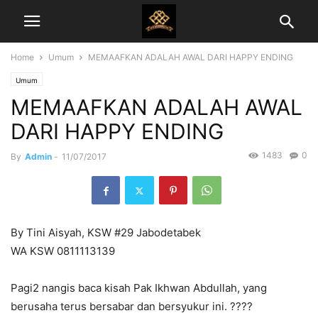
Home
Umum
MEMAAFKAN ADALAH AWAL DARI HAPPY ENDING
Umum
MEMAAFKAN ADALAH AWAL
DARI HAPPY ENDING
1483
0
By
Admin
-
11/07/2017
By Tini Aisyah, KSW #29 Jabodetabek
WA KSW 0811113139
Pagi2 nangis baca kisah Pak Ikhwan Abdullah, yang
berusaha terus bersabar dan bersyukur ini. ????