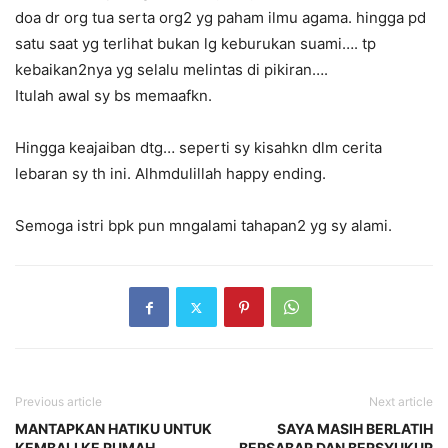
doa dr org tua serta org2 yg paham ilmu agama. hingga pd
satu saat yg terlihat bukan lg keburukan suami…. tp
kebaikan2nya yg selalu melintas di pikiran….
Itulah awal sy bs memaafkn.
Hingga keajaiban dtg… seperti sy kisahkn dlm cerita
lebaran sy th ini. Alhmdulillah happy ending.
Semoga istri bpk pun mngalami tahapan2 yg sy alami.
Previous article
Next article
MANTAPKAN HATIKU UNTUK
SAYA MASIH BERLATIH
KEMBALI KE RUMAH
BERSABAR DAN BERSYUKUR