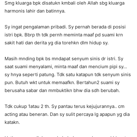
Smg kluarga bpk disatukn kmbali oleh Allah sbg kluarga
harmonis lahir dan batinnya.
Sy ingat pengalaman pribadi. Sy pernah berada di posisi
istri bpk. Bbrp th tdk pernh meminta maaf pd suami krn
sakit hati dan derita yg dia torehkn dlm hidup sy.
Masih mnding bpk bs mndapat senyum sinis dr istri. Sy
saat suami menyalami, minta maaf dan mencium pipi sy…
sy hnya seperti patung. Tdk satu katapun tdk senyum sinis
pun. Butuh wkt untuk memaafkn. Bertahun2 suami sy
berusaha sabar dan mmbuktikn bhw dia sdh berubah.
Tdk cukup 1atau 2 th. Sy pantau terus kejujurannya.. cm
acting atau beneran. Dan sy sulit percaya lg apapun yg dia
katakn.