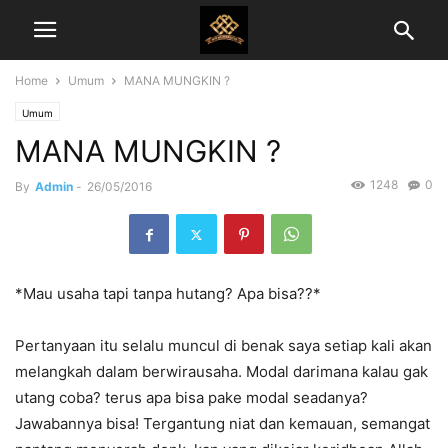
Home
Umum
MANA MUNGKIN ?
Umum
MANA MUNGKIN ?
1248
0
By
Admin
-
26/05/2016
*Mau usaha tapi tanpa hutang? Apa bisa??*
Pertanyaan itu selalu muncul di benak saya setiap kali akan
melangkah dalam berwirausaha. Modal darimana kalau gak
utang coba? terus apa bisa pake modal seadanya?
Jawabannya bisa! Tergantung niat dan kemauan, semangat