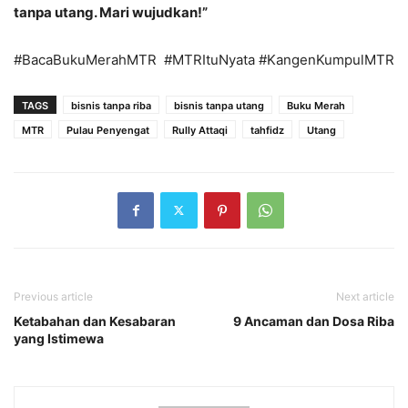
tanpa utang. Mari wujudkan!”
#BacaBukuMerahMTR #MTRItuNyata #KangenKumpulMTR
TAGS
bisnis tanpa riba
bisnis tanpa utang
Buku Merah
MTR
Pulau Penyengat
Rully Attaqi
tahfidz
Utang
Previous article
Next article
Ketabahan dan Kesabaran
9 Ancaman dan Dosa Riba
yang Istimewa