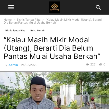
Home
Bisnis Tanpa Riba
“Kalau Masih Mikir Modal (Utang), Berarti
Dia Belum Pantas Mulai Usaha Berkah”
Bisnis Tanpa Riba
Buku Merah
“Kalau Masih Mikir Modal
(Utang), Berarti Dia Belum
Pantas Mulai Usaha Berkah”
2251
0
By
Admin
-
25/08/2020