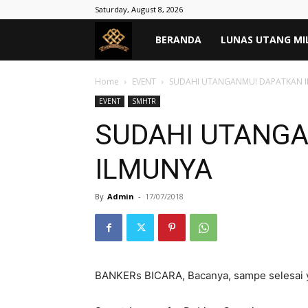
Saturday, August 8, 2026
MASYARAKAT
BERANDA
LUNAS UTANG MI
TANPA
Home
EVENT
SUDAHI UTANGANMU! DAPATKAN 
EVENT
SMHTR
RIBA
SUDAHI UTANG
ILMUNYA
–
By
Admin
-
17/07/2018
Lunas
Hutang
BANKERs BICARA, Bacanya, sampe selesai