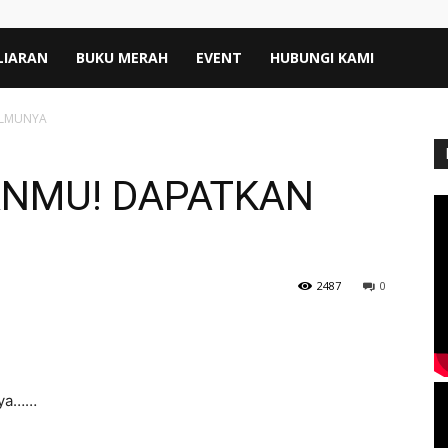
LIARAN
BUKU MERAH
EVENT
HUBUNGI KAMI
ILMUNYA
ANMU! DAPATKAN
2487
0
 ya……