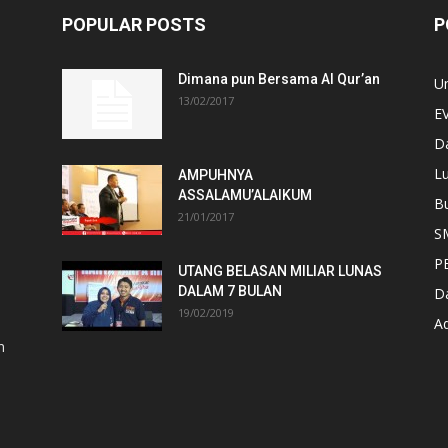
POPULAR POSTS
P
Dimana pun Bersama Al Qur’an
U
13/02/2017
E
D
Lu
AMPUHNYA
ASSALAMU’ALAIKUM
B
21/01/2017
S
P
UTANG BELASAN MILIAR LUNAS
DALAM 7 BULAN
D
19/02/2019
A
n