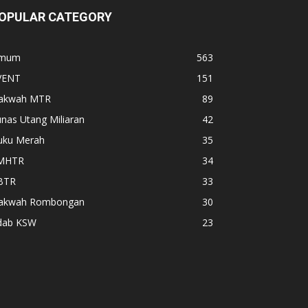
OPULAR CATEGORY
mum
563
VENT
151
akwah MTR
89
nas Utang Miliaran
42
uku Merah
35
MHTR
34
BTR
33
akwah Rombongan
30
dab KSW
23