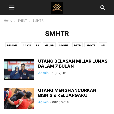
Home
EVENT
SMHTR
SMHTR
BEMIMS
CCKU
ES
MBUBB
MHBHB
PBTR
SMHTR
SPI
TTFM
UTANG BELASAN MILIAR LUNAS
DALAM 7 BULAN
Admin
-
19/02/2019
UTANG MENGHANCURKAN
BISNIS & KELUARGAKU
Admin
-
08/10/2018