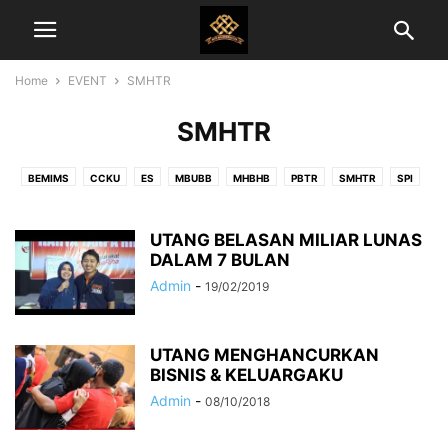
Home
EVENT
SMHTR
SMHTR
BEMIMS
CCKU
ES
MBUBB
MHBHB
PBTR
SMHTR
SPI
TTFM
UTANG BELASAN MILIAR LUNAS
DALAM 7 BULAN
Admin
-
19/02/2019
UTANG MENGHANCURKAN
BISNIS & KELUARGAKU
Admin
-
08/10/2018