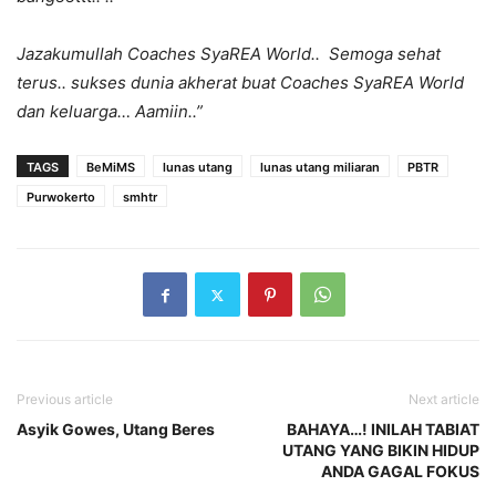
Jazakumullah Coaches SyaREA World.. Semoga sehat
terus.. sukses dunia akherat buat Coaches SyaREA World
dan keluarga… Aamiin..”
TAGS
BeMiMS
lunas utang
lunas utang miliaran
PBTR
Purwokerto
smhtr
Previous article
Next article
Asyik Gowes, Utang Beres
BAHAYA…! INILAH TABIAT
UTANG YANG BIKIN HIDUP
ANDA GAGAL FOKUS