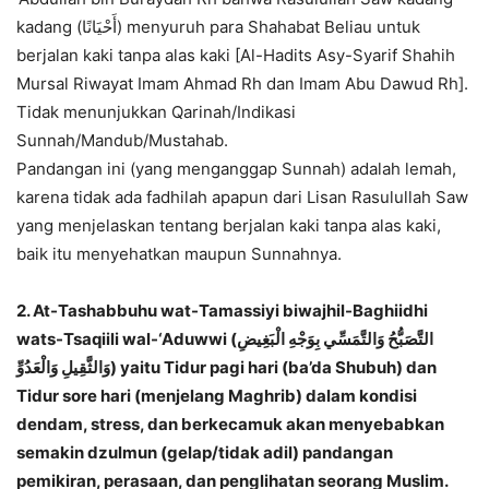
kadang (أَحْيَانًا) menyuruh para Shahabat Beliau untuk
berjalan kaki tanpa alas kaki [Al-Hadits Asy-Syarif Shahih
Mursal Riwayat Imam Ahmad Rh dan Imam Abu Dawud Rh].
Tidak menunjukkan Qarinah/Indikasi
Sunnah/Mandub/Mustahab.
Pandangan ini (yang menganggap Sunnah) adalah lemah,
karena tidak ada fadhilah apapun dari Lisan Rasulullah Saw
yang menjelaskan tentang berjalan kaki tanpa alas kaki,
baik itu menyehatkan maupun Sunnahnya.
2. At-Tashabbuhu wat-Tamassiyi biwajhil-Baghiidhi
wats-Tsaqiili wal-‘Aduwwi (التَّصَبُّحُ وَالتَّمَسِّي بِوَجْهِ الْبَغِيضِ
وَالثَّقِيلِ وَالْعَدُوِّ) yaitu Tidur pagi hari (ba’da Shubuh) dan
Tidur sore hari (menjelang Maghrib) dalam kondisi
dendam, stress, dan berkecamuk akan menyebabkan
semakin dzulmun (gelap/tidak adil) pandangan
pemikiran, perasaan, dan penglihatan seorang Muslim.