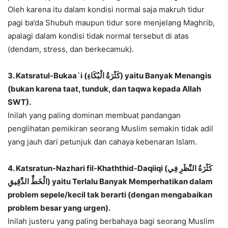
Oleh karena itu dalam kondisi normal saja makruh tidur
pagi ba’da Shubuh maupun tidur sore menjelang Maghrib,
apalagi dalam kondisi tidak normal tersebut di atas
(dendam, stress, dan berkecamuk).
3. Katsratul-Bukaa`i (كَثْرَةُ الْبُكَاءِ) yaitu Banyak Menangis
(bukan karena taat, tunduk, dan taqwa kepada Allah
SWT).
Inilah yang paling dominan membuat pandangan
penglihatan pemikiran seorang Muslim semakin tidak adil
yang jauh dari petunjuk dan cahaya kebenaran Islam.
4. Katsratun-Nazhari fil-Khaththid-Daqiiqi (كَثْرَةُ النَّظَرِ فِي
الْخَطِّ الدَّقِيقِ) yaitu Terlalu Banyak Memperhatikan dalam
problem sepele/kecil tak berarti (dengan mengabaikan
problem besar yang urgen).
Inilah justeru yang paling berbahaya bagi seorang Muslim