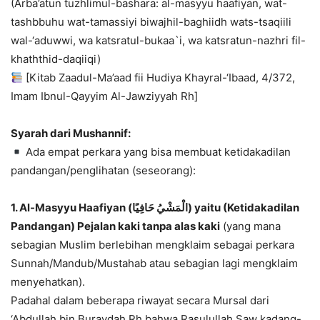
(Arba’atun tuzhlimul-bashara: al-masyyu haafiyan, wat-
tashbbuhu wat-tamassiyi biwajhil-baghiidh wats-tsaqiili
wal-‘aduwwi, wa katsratul-bukaa`i, wa katsratun-nazhri fil-
khaththid-daqiiqi)
[Kitab Zaadul-Ma’aad fii Hudiya Khayral-‘Ibaad, 4/372,
Imam Ibnul-Qayyim Al-Jawziyyah Rh]
Syarah dari Mushannif:
Ada empat perkara yang bisa membuat ketidakadilan
pandangan/penglihatan (seseorang):
1. Al-Masyyu Haafiyan (الْمَشْيُ حَافِيًا) yaitu (Ketidakadilan
Pandangan) Pejalan kaki tanpa alas kaki
(yang mana
sebagian Muslim berlebihan mengklaim sebagai perkara
Sunnah/Mandub/Mustahab atau sebagian lagi mengklaim
menyehatkan).
Padahal dalam beberapa riwayat secara Mursal dari
‘Abdullah bin Buraydah Rh bahwa Rasulullah Saw kadang-