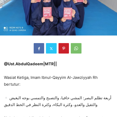
@Ust.AbdulQadeem|MTR||
Wasiat Ketiga, Imam Ibnul-Qayyim Al-Jawziyyah Rh
bertutur:
أربعة تظلم البصر: المشي حافيا، والتصبح والتمسي بوجه البغيض
والثقيل والعدو، وكثرة البكاء، وكثرة النظر في الخط الدقيق