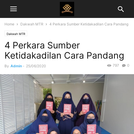
Home
Dakwah MTR
4 Perkara Sumber Ketidakadilan Cara Pandang
Dakwah MTR
4 Perkara Sumber
Ketidakadilan Cara Pandang
797
0
By
Admin
-
25/06/2020