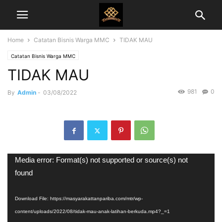
Home
Catatan Bisnis Warga MMC
TIDAK MAU
Catatan Bisnis Warga MMC
TIDAK MAU
981
0
By
Admin
-
03/08/2022
Video
Media error: Format(s) not supported or source(s) not
Player
found
Download File: https://masyarakattanpariba.com/mtr/wp-
content/uploads/2022/08/tidak-mau-anak-latihan-berkuda.mp4?_=1