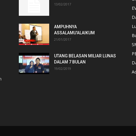
13/02/2017
E
D
Lu
AMPUHNYA
ASSALAMU’ALAIKUM
B
21/01/2017
S
P
UTANG BELASAN MILIAR LUNAS
DALAM 7 BULAN
D
19/02/2019
A
n