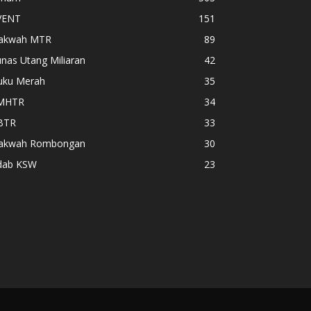
VENT
151
akwah MTR
89
nas Utang Miliaran
42
uku Merah
35
MHTR
34
BTR
33
akwah Rombongan
30
dab KSW
23