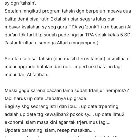
sy dgn ‘tahsin’.
Setelah mngikuti program tahsin dgn berpeluh mbawa dua
balita demi bisa rutin 2xtahsin biar segera lulus dan
mbayar ksalahan sy sbg guru TPA yg ‘zonk’? (krn bacaan Al
qur’an tdk tartil tp sudah pede ngajar TPA sejak kelas 5 SD
?astagfirullaah..semoga Allaah mngampuni).
Setelah selesai tahsin (dan masih terus tahsin) bismillaah
mulai upgrade hafalan dari nol… mperbaiki hafalan lagi
mulai dari Al fatihah.
Meski gagu karena bacaan lama sudah trlanjur nemplok??
tapi harus up date…tepatnya up grade.
Bagi sy sbg seorang istri dan ibu…. up date trpenting
adalah up date ttg kewajiban2 pokok sy…. up date ilmu2
ekonomi islam masa kini agar tak trjerumus lagi…
Update parenting islam, resep masakan….