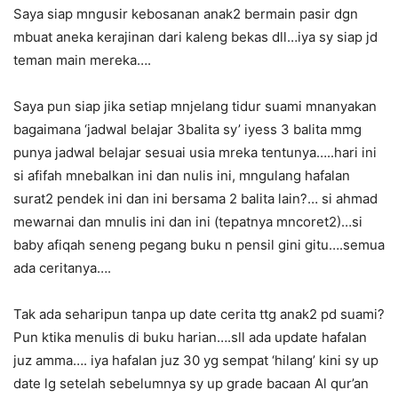
Saya siap mngusir kebosanan anak2 bermain pasir dgn
mbuat aneka kerajinan dari kaleng bekas dll…iya sy siap jd
teman main mereka….
Saya pun siap jika setiap mnjelang tidur suami mnanyakan
bagaimana ‘jadwal belajar 3balita sy’ iyess 3 balita mmg
punya jadwal belajar sesuai usia mreka tentunya…..hari ini
si afifah mnebalkan ini dan nulis ini, mngulang hafalan
surat2 pendek ini dan ini bersama 2 balita lain?… si ahmad
mewarnai dan mnulis ini dan ini (tepatnya mncoret2)…si
baby afiqah seneng pegang buku n pensil gini gitu….semua
ada ceritanya….
Tak ada seharipun tanpa up date cerita ttg anak2 pd suami?
Pun ktika menulis di buku harian….sll ada update hafalan
juz amma…. iya hafalan juz 30 yg sempat ‘hilang’ kini sy up
date lg setelah sebelumnya sy up grade bacaan Al qur’an