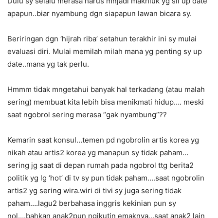
Dulu sy selalu merasa harus mnjadi makhluk yg sll up date
apapun..biar nyambung dgn siapapun lawan bicara sy.
Beriringan dgn ‘hijrah riba’ setahun terakhir ini sy mulai
evaluasi diri. Mulai memilah milah mana yg penting sy up
date..mana yg tak perlu.
Hmmm tidak mngetahui banyak hal terkadang (atau malah
sering) membuat kita lebih bisa menikmati hidup…. meski
saat ngobrol sering merasa “gak nyambung”??
Kemarin saat konsul…temen pd ngobrolin artis korea yg
nikah atau artis2 korea yg manapun sy tidak paham…
sering jg saat di depan rumah pada ngobrol ttg berita2
politik yg lg ‘hot’ di tv sy pun tidak paham….saat ngobrolin
artis2 yg sering wira.wiri di tivi sy juga sering tidak
paham….lagu2 berbahasa inggris kekinian pun sy
nol….bahkan anak2pun ngikutin emaknya…saat anak2 lain