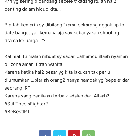
Krn yg sering dipandang sepele trkadang itulah hal2
penting dalam hidup kita…
Biarlah kemarin sy dibilang “kamu sekarang nggak up to
date banget ya…kemana aja say kebanyakan shooting
drama keluarga” ??
Kalimat itu malah mbuat sy sadar….alhamdulillaah nyaman
di ‘zona aman’ fitrah wanita.
Karena ketika hal2 besar yg kita lakukan tak perlu
diumumkan….biarlah orang2 hanya nampak yg ‘sepele’ dari
seorang IRT.
Karena yang penilaian terbaik adalah dari Allaah?.
#StillThesisFighter?
#BeBestIRT