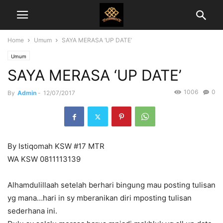
Home
Umum
SAYA MERASA ‘UP DATE’
Umum
SAYA MERASA ‘UP DATE’
1006
0
By
Admin
-
12/07/2017
By Istiqomah KSW #17 MTR
WA KSW 0811113139
Alhamdulillaah setelah berhari bingung mau posting tulisan
yg mana…hari in sy mberanikan diri mposting tulisan
sederhana ini.