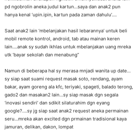
pd ngobrolin aneka judul kartun…saya dan anak2 pun
hanya kenal ‘upin.ipin, kartun pada zaman dahulu’….
Saat anak2 lain ‘mbelanjakan hasil lebarannya’ untuk beli
mobil remote kontrol, android, tab atau mainan keren
lain….anak sy sudah ikhlas untuk mbelanjakan uang mreka
utk ‘bayar sekolah dan menabung”
Namun di beberapa hal sy merasa mnjadi wanita up date…
sy siap saat suami request masak soto, rendang, ayam
bakar, ayam goreng ala kfc, teriyaki, spageti, balado terong,
gado2 dan masakan2 lain…sy siap masak dgn segala
‘inovasi sendiri’ dan sdikit silaturahim dgn eyang
google?….sy jg siap saat anak2 request aneka permainan
seru…mreka akan excited dgn prmainan tradisional kaya
jamuran, delikan, dakon, lompat