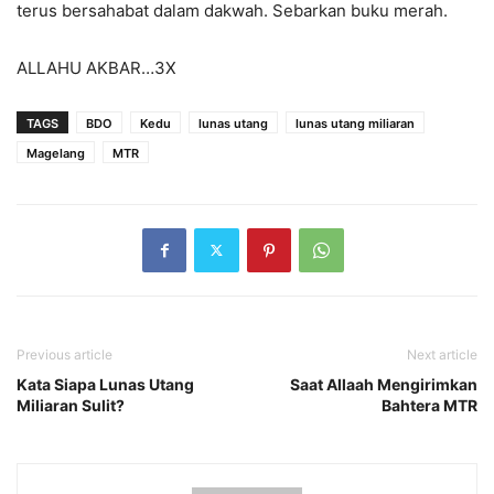
terus bersahabat dalam dakwah. Sebarkan buku merah.
ALLAHU AKBAR…3X
TAGS
BDO
Kedu
lunas utang
lunas utang miliaran
Magelang
MTR
Previous article
Next article
Kata Siapa Lunas Utang
Saat Allaah Mengirimkan
Miliaran Sulit?
Bahtera MTR