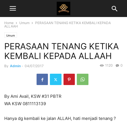
Home
Umum
PERASAAN TENANG KETIKA KEMBALI KEPADA
ALLAAH
Umum
PERASAAN TENANG KETIKA
KEMBALI KEPADA ALLAAH
1120
0
By
Admin
-
04/07/2017
By Ami Avail, KSW #31 PBTR
WA KSW 0811113139
Hanya dg kembali ke jalan ALLAH, hati menjadi tenang ?