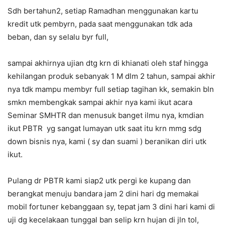
Sdh bertahun2, setiap Ramadhan menggunakan kartu
kredit utk pembyrn, pada saat menggunakan tdk ada
beban, dan sy selalu byr full,
sampai akhirnya ujian dtg krn di khianati oleh staf hingga
kehilangan produk sebanyak 1 M dlm 2 tahun, sampai akhir
nya tdk mampu membyr full setiap tagihan kk, semakin bln
smkn membengkak sampai akhir nya kami ikut acara
Seminar SMHTR dan menusuk banget ilmu nya, kmdian
ikut PBTR yg sangat lumayan utk saat itu krn mmg sdg
down bisnis nya, kami ( sy dan suami ) beranikan diri utk
ikut.
Pulang dr PBTR kami siap2 utk pergi ke kupang dan
berangkat menuju bandara jam 2 dini hari dg memakai
mobil fortuner kebanggaan sy, tepat jam 3 dini hari kami di
uji dg kecelakaan tunggal ban selip krn hujan di jln tol,