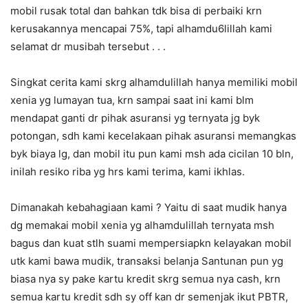
mobil rusak total dan bahkan tdk bisa di perbaiki krn
kerusakannya mencapai 75%, tapi alhamdu6lillah kami
selamat dr musibah tersebut . . .
Singkat cerita kami skrg alhamdulillah hanya memiliki mobil
xenia yg lumayan tua, krn sampai saat ini kami blm
mendapat ganti dr pihak asuransi yg ternyata jg byk
potongan, sdh kami kecelakaan pihak asuransi memangkas
byk biaya lg, dan mobil itu pun kami msh ada cicilan 10 bln,
inilah resiko riba yg hrs kami terima, kami ikhlas.
Dimanakah kebahagiaan kami ? Yaitu di saat mudik hanya
dg memakai mobil xenia yg alhamdulillah ternyata msh
bagus dan kuat stlh suami mempersiapkn kelayakan mobil
utk kami bawa mudik, transaksi belanja Santunan pun yg
biasa nya sy pake kartu kredit skrg semua nya cash, krn
semua kartu kredit sdh sy off kan dr semenjak ikut PBTR,