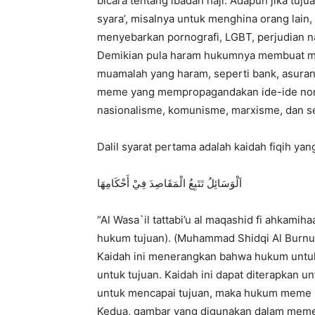
bicara tentang ibadah haji. Adapun jika 
syara’, misalnya untuk menghina orang lain
menyebarkan pornografi, LGBT, perjudian 
Demikian pula haram hukumnya membuat 
muamalah yang haram, seperti bank, asuran
meme yang mempropagandakan ide-ide non-Is
nasionalisme, komunisme, marxisme, dan s
Dalil syarat pertama adalah kaidah fiqih ya
اَلْوَسَائِلُ تَتَبِعُ الْمَقَاصِدَ فِيْ أَحْكَامِهَا
“Al Wasa`il tattabi’u al maqashid fi ahkamih
hukum tujuan). (Muhammad Shidqi Al Burnu, M
Kaidah ini menerangkan bahwa hukum untuk
untuk tujuan. Kaidah ini dapat diterapkan
untuk mencapai tujuan, maka hukum meme 
Kedua, gambar yang digunakan dalam meme 