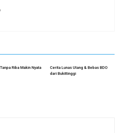
m
Tanpa Riba Makin Nyata
Cerita Lunas Utang & Bebas BDO
dari Bukittinggi