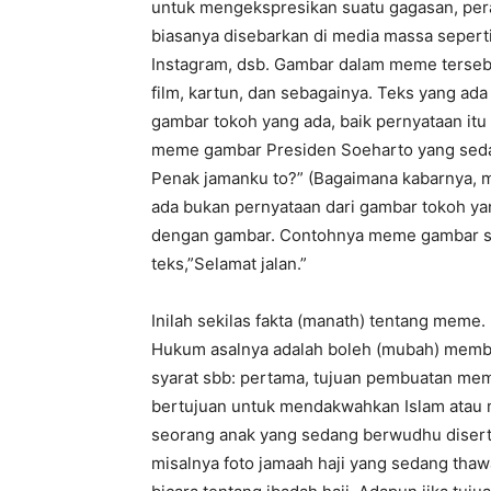
untuk mengekspresikan suatu gagasan, pera
biasanya disebarkan di media massa seperti
Instagram, dsb. Gambar dalam meme tersebu
film, kartun, dan sebagainya. Teks yang ad
gambar tokoh yang ada, baik pernyataan it
meme gambar Presiden Soeharto yang sedan
Penak jamanku to?” (Bagaimana kabarnya, m
ada bukan pernyataan dari gambar tokoh yan
dengan gambar. Contohnya meme gambar seo
teks,”Selamat jalan.”
Inilah sekilas fakta (manath) tentang mem
Hukum asalnya adalah boleh (mubah) memb
syarat sbb: pertama, tujuan pembuatan mem
bertujuan untuk mendakwahkan Islam atau 
seorang anak yang sedang berwudhu diserta
misalnya foto jamaah haji yang sedang thawaf