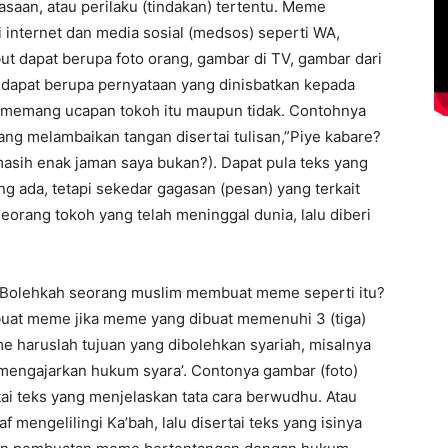
saan, atau perilaku (tindakan) tertentu. Meme
 internet dan media sosial (medsos) seperti WA,
t dapat berupa foto orang, gambar di TV, gambar dari
a dapat berupa pernyataan yang dinisbatkan kepada
u memang ucapan tokoh itu maupun tidak. Contohnya
g melambaikan tangan disertai tulisan,”Piye kabare?
asih enak jaman saya bukan?). Dapat pula teks yang
g ada, tetapi sekedar gagasan (pesan) yang terkait
rang tokoh yang telah meninggal dunia, lalu diberi
e. Bolehkah seorang muslim membuat meme seperti itu?
uat meme jika meme yang dibuat memenuhi 3 (tiga)
e haruslah tujuan yang dibolehkan syariah, misalnya
mengajarkan hukum syara’. Contonya gambar (foto)
i teks yang menjelaskan tata cara berwudhu. Atau
 mengelilingi Ka’bah, lalu disertai teks yang isinya