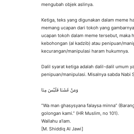
mengubah objek aslinya.
Ketiga, teks yang digunakan dalam meme ha
memang ucapan dari tokoh yang gambarnya 
ucapan tokoh dalam meme tersebut, maka h
kebohongan (al kadzib) atau penipuan/manip
kecurangan/manipulasi haram hukumnya.
Dalil syarat ketiga adalah dalil-dalil um
penipuan/manipulasi. Misalnya sabda Nabi
وَمَنْ غَشَنَا فَلَيْسَ مِنَا
”Wa man ghasysyana falaysa minna” (Barang
golongan kami.” (HR Muslim, no 101).
Wallahu a’lam.
[M. Shiddiq Al Jawi]