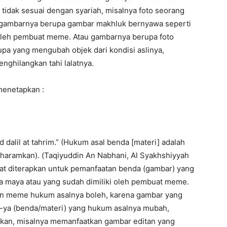
dak sesuai dengan syariah, misalnya foto seorang
 gambarnya berupa gambar makhluk bernyawa seperti
 oleh pembuat meme. Atau gambarnya berupa foto
pa yang mengubah objek dari kondisi aslinya,
nghilangkan tahi lalatnya.
 menetapkan :
id dalil at tahrim.” (Hukum asal benda [materi] adalah
gharamkan). (Taqiyuddin An Nabhani, Al Syakhshiyyah
 dapat diterapkan untuk pemanfaatan benda (gambar) yang
ia maya atau yang sudah dimiliki oleh pembuat meme.
n meme hukum asalnya boleh, karena gambar yang
y-ya (benda/materi) yang hukum asalnya mubah,
mkan, misalnya memanfaatkan gambar editan yang