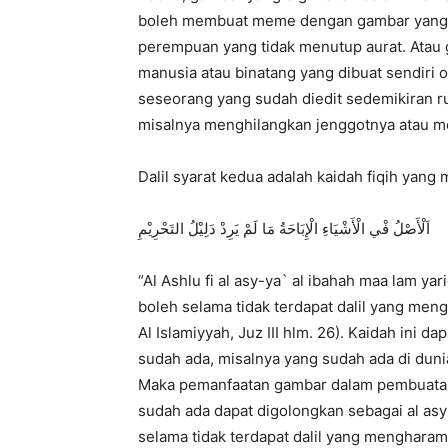
boleh membuat meme dengan gambar yang ti
perempuan yang tidak menutup aurat. Atau
manusia atau binatang yang dibuat sendiri
seseorang yang sudah diedit sedemikiran ru
misalnya menghilangkan jenggotnya atau me
Dalil syarat kedua adalah kaidah fiqih yang
اَلْأَصْلُ فْي الْأَشْيَاءِ الْإِبَاحَةُ مَا لَمْ يَرِدْ دَلِيْلُ التَحْرِيْمِ
“Al Ashlu fi al asy-ya` al ibahah maa lam yar
boleh selama tidak terdapat dalil yang men
Al Islamiyyah, Juz III hlm. 26). Kaidah ini
sudah ada, misalnya yang sudah ada di dun
Maka pemanfaatan gambar dalam pembuata
sudah ada dapat digolongkan sebagai al as
selama tidak terdapat dalil yang menghara