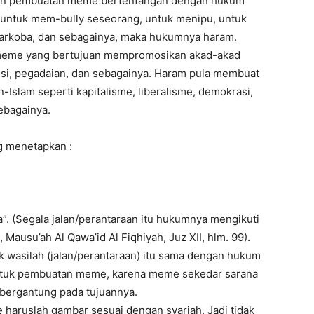
tujuan pembuatan meme bertentangan dengan hukum
, untuk mem-bully seseorang, untuk menipu, untuk
narkoba, dan sebagainya, maka hukumnya haram.
meme yang bertujuan mempromosikan akad-akad
si, pegadaian, dan sebagainya. Haram pula membuat
lam seperti kapitalisme, liberalisme, demokrasi,
ebagainya.
ng menetapkan :
aa”. (Segala jalan/perantaraan itu hukumnya mengikuti
ausu’ah Al Qawa’id Al Fiqhiyah, Juz XII, hlm. 99).
 wasilah (jalan/perantaraan) itu sama dengan hukum
 untuk pembuatan meme, karena meme sekedar sarana
bergantung pada tujuannya.
haruslah gambar sesuai dengan syariah. Jadi tidak