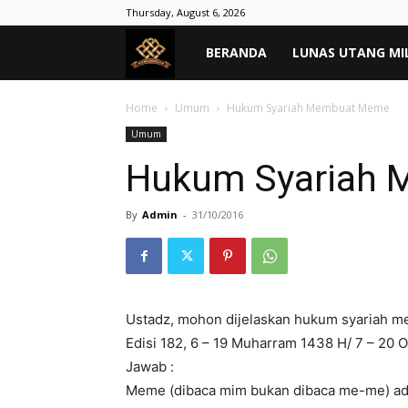
Thursday, August 6, 2026
MASYARAKAT
BERANDA
LUNAS UTANG MI
TANPA
Home
Umum
Hukum Syariah Membuat Meme
Umum
RIBA
Hukum Syariah
–
By
Admin
-
31/10/2016
Lunas
Ustadz, mohon dijelaskan hukum syariah m
Hutang
Edisi 182, 6 – 19 Muharram 1438 H/ 7 – 20 
Jawab :
Meme (dibaca mim bukan dibaca me-me) ad