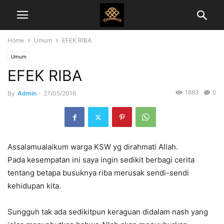
Home
Umum
EFEK RIBA
Umum
EFEK RIBA
1883
0
By
Admin
-
27/05/2016
Assalamualaikum warga KSW yg dirahmati Allah.
Pada kesempatan ini saya ingin sedikit berbagi cerita
tentang betapa busuknya riba merusak sendi-sendi
kehidupan kita.
Sungguh tak ada sedikitpun keraguan didalam nash yang