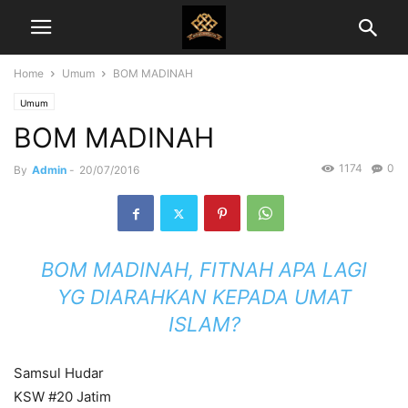
Home
Umum
BOM MADINAH
Umum
BOM MADINAH
1174
0
By
Admin
-
20/07/2016
BOM MADINAH, FITNAH APA LAGI
YG DIARAHKAN KEPADA UMAT
ISLAM?
Samsul Hudar
KSW #20 Jatim