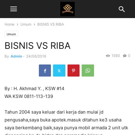
Home
Umum
BISNIS VS RIBA
Umum
BISNIS VS RIBA
1593
0
By
Admin
-
24/06/2016
By : H. Akhmad Y. , KSW #14
WA KSW 0811-113-139
Tahun 2004 saya keluar dari kerja dan mulai jd
pengusaha,saya buka apotek.masuk ditahun ke3 usaha
saya berkembang baik,saya punya mobil armada 2 unit utk