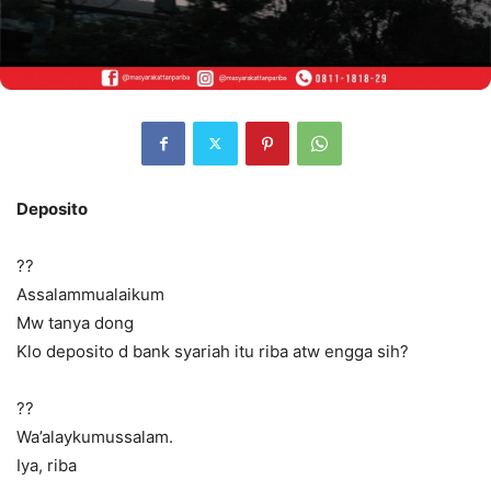
Deposito
?‍?
Assalammualaikum
Mw tanya dong
Klo deposito d bank syariah itu riba atw engga sih?
??
Wa’alaykumussalam.
Iya, riba