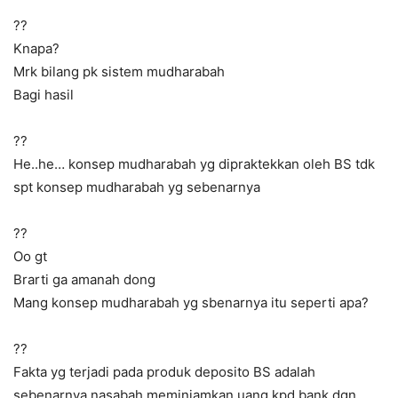
?‍?
Knapa?
Mrk bilang pk sistem mudharabah
Bagi hasil
??
He..he… konsep mudharabah yg dipraktekkan oleh BS tdk
spt konsep mudharabah yg sebenarnya
?‍?
Oo gt
Brarti ga amanah dong
Mang konsep mudharabah yg sbenarnya itu seperti apa?
??
Fakta yg terjadi pada produk deposito BS adalah
sebenarnya nasabah meminjamkan uang kpd bank dgn