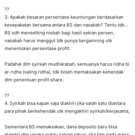
??
3. Apakah besaran persentase keuntungan berdasarkan
kesepakatan bersama antara BS dan nasabah? Tentu tdk…
BS sdh mensetting nisbah bagi hasil sekian persen,
nasabah harus manggut tdk punya bergainning utk
menentukan persentase profit.
Padahal dlm syirkah mudharabah, semuanya harus ridha bi
ar-ridha (saling ridha), tdk boleh memaksakan kehendak
dlm penentuan profit share.
??
4. Syirkah bisa kapan saja diakhiri jika salah satu diantara
para pihak berkehendak utk mengakhiri syirkah/kerjasama,
Sementara BS memaksakan, dana deposito baru bisa
diambil dlm jangka waktu sekian tahun, jika blm pada masa