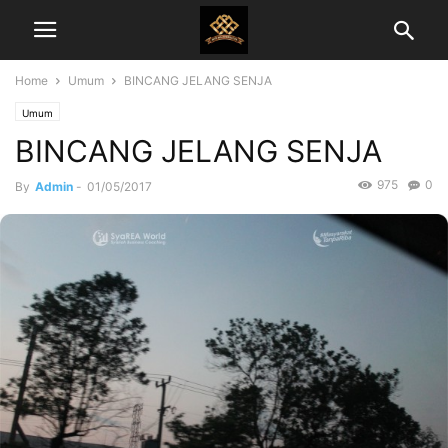
Home
Umum
BINCANG JELANG SENJA
Umum
BINCANG JELANG SENJA
975
0
By
Admin
-
01/05/2017