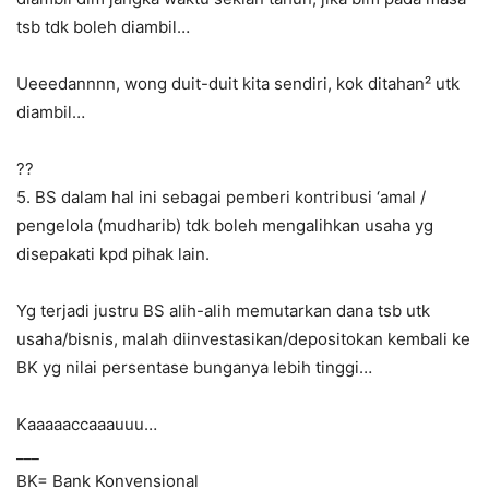
tsb tdk boleh diambil…
Ueeedannnn, wong duit-duit kita sendiri, kok ditahan² utk
diambil…
??
5. BS dalam hal ini sebagai pemberi kontribusi ‘amal /
pengelola (mudharib) tdk boleh mengalihkan usaha yg
disepakati kpd pihak lain.
Yg terjadi justru BS alih-alih memutarkan dana tsb utk
usaha/bisnis, malah diinvestasikan/depositokan kembali ke
BK yg nilai persentase bunganya lebih tinggi…
Kaaaaaccaaauuu…
___
BK= Bank Konvensional