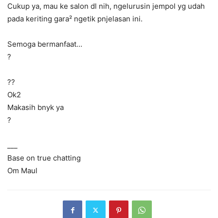
Cukup ya, mau ke salon dl nih, ngelurusin jempol yg udah
pada keriting gara² ngetik pnjelasan ini.
Semoga bermanfaat…
?
?‍?
Ok2
Makasih bnyk ya
?
___
Base on true chatting
Om Maul