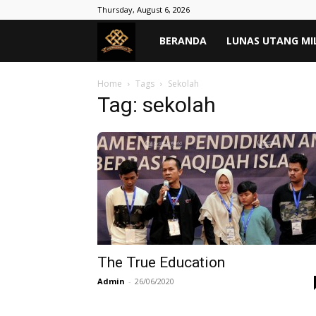
Thursday, August 6, 2026
MASYARAKAT
BERANDA
LUNAS UTANG MI
TANPA
Home
Tags
Sekolah
Tag: sekolah
RIBA
–
Lunas
Hutang
The True Education
Admin
-
26/06/2020