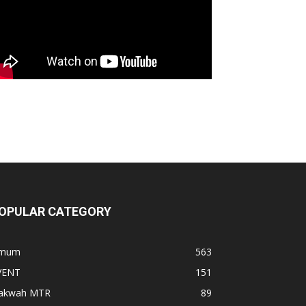
OPULAR CATEGORY
mum
563
VENT
151
akwah MTR
89