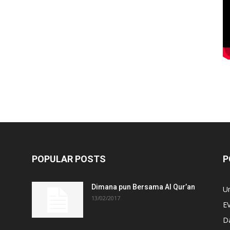
POPULAR POSTS
P
Dimana pun Bersama Al Qur’an
U
13/02/2017
E
D