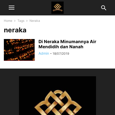
Home
Tags
Neraka
neraka
Di Neraka Minumannya Air
Mendidih dan Nanah
Admin
-
18/07/2019