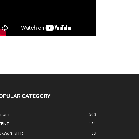
OPULAR CATEGORY
mum
563
VENT
151
akwah MTR
89