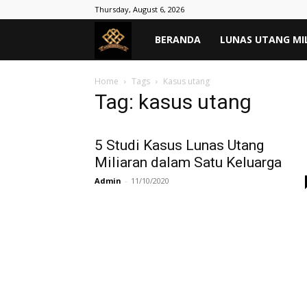
Thursday, August 6, 2026
MASYARAKAT
BERANDA
LUNAS UTANG MI
TANPA
Home
Tags
Kasus utang
Tag: kasus utang
RIBA
5 Studi Kasus Lunas Utang
Miliaran dalam Satu Keluarga
–
Admin
-
11/10/2020
Lunas
Hutang