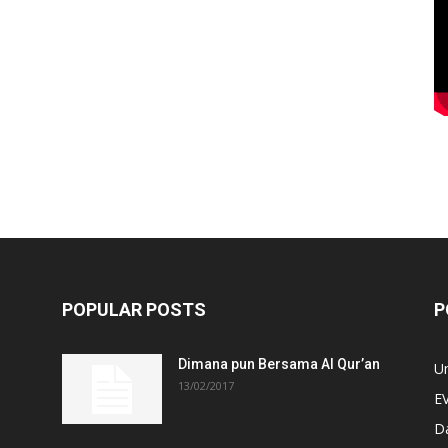
POPULAR POSTS
P
Dimana pun Bersama Al Qur’an
U
13/02/2017
E
D