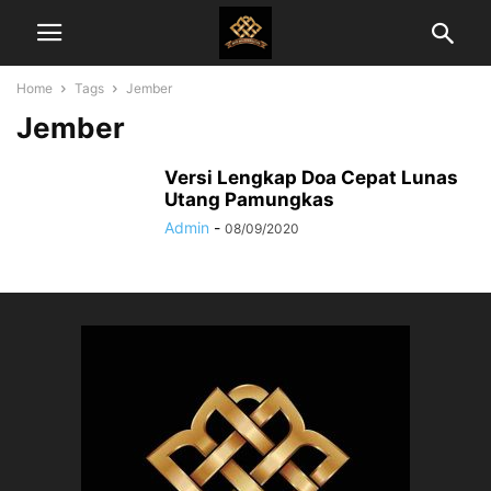
Home
Tags
Jember
Jember
Versi Lengkap Doa Cepat Lunas
Utang Pamungkas
Admin
-
08/09/2020