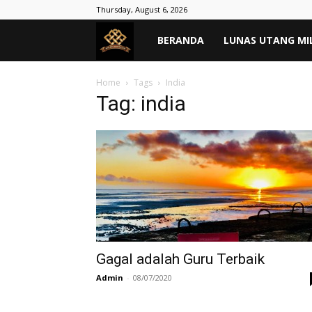
Thursday, August 6, 2026
MASYARAKAT
BERANDA
LUNAS UTANG MI
TANPA
Home
Tags
India
Tag: india
RIBA
–
Lunas
Hutang
Gagal adalah Guru Terbaik
Admin
-
08/07/2020