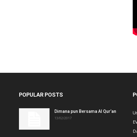
POPULAR POSTS
P
Dimana pun Bersama Al Qur’an
U
13/02/2017
E
D