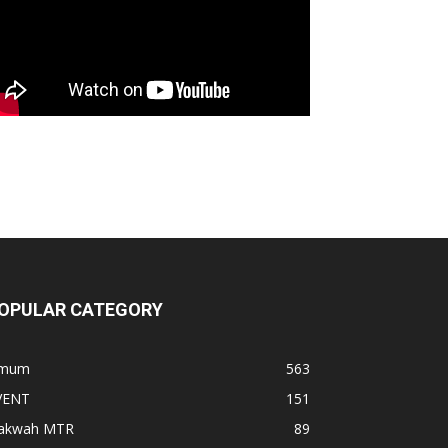
OPULAR CATEGORY
mum
563
VENT
151
akwah MTR
89