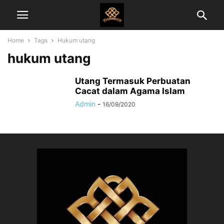
Home
Tags
Hukum utang
hukum utang
Utang Termasuk Perbuatan
Cacat dalam Agama Islam
Admin
-
16/09/2020