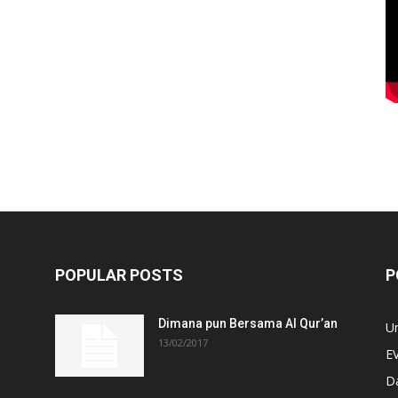
POPULAR POSTS
P
Dimana pun Bersama Al Qur’an
U
13/02/2017
E
D