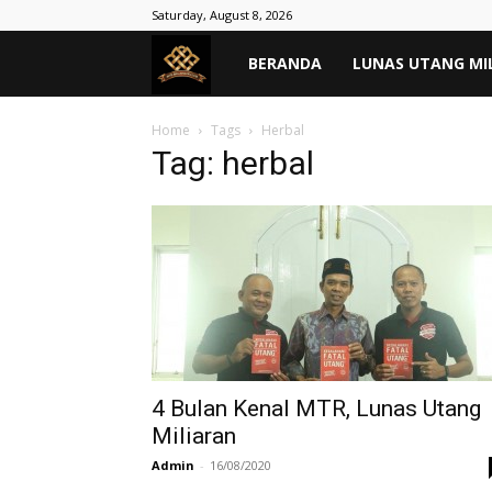
Saturday, August 8, 2026
MASYARAKAT
BERANDA
LUNAS UTANG MI
TANPA
Home
Tags
Herbal
Tag: herbal
RIBA
–
Lunas
Hutang
4 Bulan Kenal MTR, Lunas Utang
Miliaran
Admin
-
16/08/2020