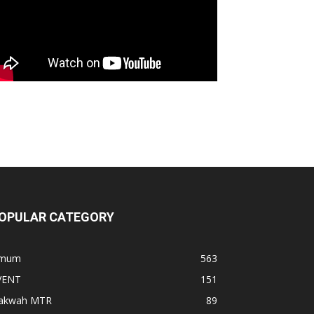
OPULAR CATEGORY
mum
563
VENT
151
akwah MTR
89