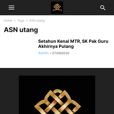
Home
Tags
ASN utang
ASN utang
Setahun Kenal MTR, SK Pak Guru
Akhirnya Pulang
Admin
-
07/09/2020