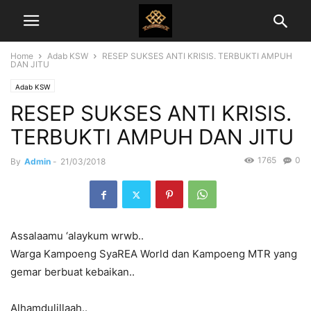
Home
Adab KSW
RESEP SUKSES ANTI KRISIS. TERBUKTI AMPUH
DAN JITU
Adab KSW
RESEP SUKSES ANTI KRISIS.
TERBUKTI AMPUH DAN JITU
1765
0
By
Admin
-
21/03/2018
Assalaamu ‘alaykum wrwb..
Warga Kampoeng SyaREA World dan Kampoeng MTR yang
gemar berbuat kebaikan..
Alhamdulillaah..