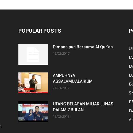
POPULAR POSTS
P
Dimana pun Bersama Al Qur’an
U
13/02/2017
E
D
Lu
AMPUHNYA
ASSALAMU’ALAIKUM
B
21/01/2017
S
P
UTANG BELASAN MILIAR LUNAS
DALAM 7 BULAN
D
19/02/2019
A
n