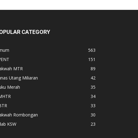
OPULAR CATEGORY
mum
563
VENT
151
akwah MTR
89
nas Utang Miliaran
42
uku Merah
35
MHTR
34
BTR
33
akwah Rombongan
30
dab KSW
23