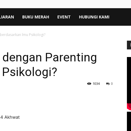
LIARAN
BUKU MERAH
EVENT
HUBUNGI KAMI
berdasarkan lmu Psikologi?
 dengan Parenting
 Psikologi?
1034
0
34 Akhwat