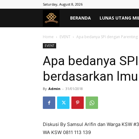
Saturday, August 8, 2026
MASYARAKAT
BERANDA
LUNAS UTANG MI
TANPA
Home
EVENT
Apa bedanya SPI dengan Parenting 
EVENT
RIBA
Apa bedanya SPI
berdasarkan lmu
–
By
Admin
-
31/01/2018
Lunas
Hutang
Diskusi By Samsul Arifin dan Warga KSW #
WA KSW 0811 113 139