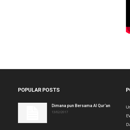
POPULAR POSTS
P
Dimana pun Bersama Al Qur’an
U
13/02/2017
E
D