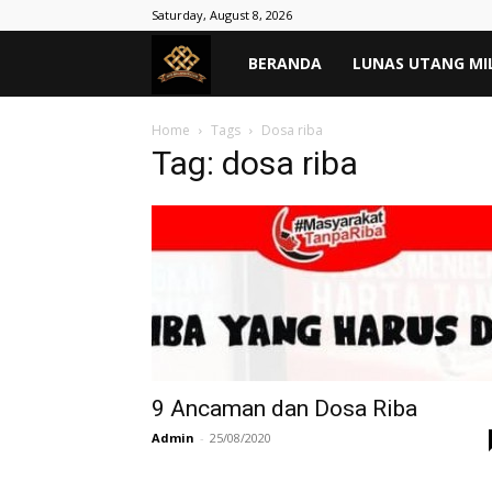
Saturday, August 8, 2026
MASYARAKAT
BERANDA
LUNAS UTANG MI
TANPA
Home
Tags
Dosa riba
Tag: dosa riba
RIBA
–
Lunas
Hutang
9 Ancaman dan Dosa Riba
Admin
-
25/08/2020