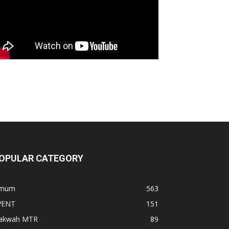
OPULAR CATEGORY
mum
563
VENT
151
akwah MTR
89