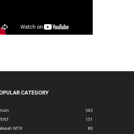
OPULAR CATEGORY
mum
563
VENT
151
akwah MTR
89