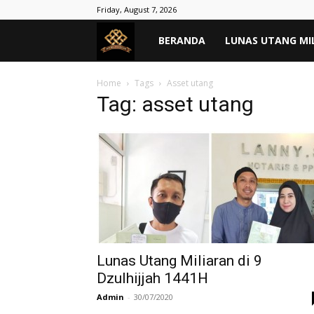
Friday, August 7, 2026
MASYARAKAT
BERANDA
LUNAS UTANG MI
TANPA
Home
Tags
Asset utang
Tag: asset utang
RIBA
–
Lunas
Hutang
Lunas Utang Miliaran di 9
Dzulhijjah 1441H
Admin
-
30/07/2020