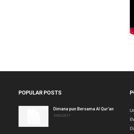
POPULAR POSTS
P
Dimana pun Bersama Al Qur’an
U
13/02/2017
E
D